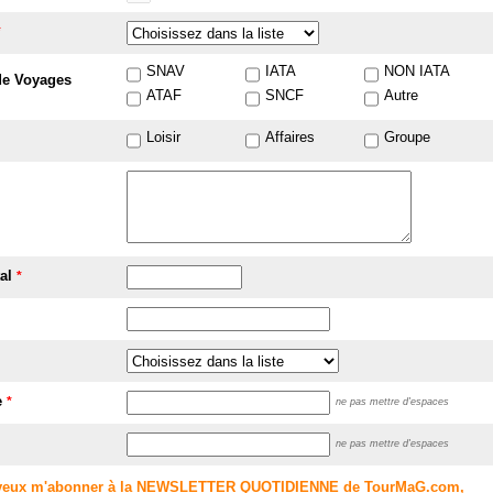
*
SNAV
IATA
NON IATA
de Voyages
ATAF
SNCF
Autre
Loisir
Affaires
Groupe
tal
*
e
*
ne pas mettre d'espaces
ne pas mettre d'espaces
 veux m'abonner à la NEWSLETTER QUOTIDIENNE de TourMaG.com,