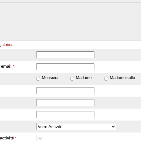
gatoires
 email
*
Monsieur
Madame
Mademoiselle
activité
*